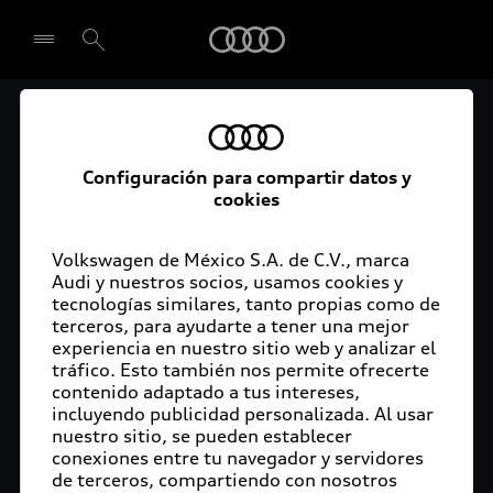
Audi
El acceso digital a tu
Seleccionar concesionario
Audi
Configuración para compartir datos y
cookies
La aplicación myAudi conecta tu Audi con tu
rutina diaria y lleva más confort de conducción a
Volkswagen de México S.A. de C.V., marca
Audi y nuestros socios, usamos cookies y
tu vida a través de funciones y servicios
tecnologías similares, tanto propias como de
innovadores.
terceros, para ayudarte a tener una mejor
experiencia en nuestro sitio web y analizar el
tráfico. Esto también nos permite ofrecerte
contenido adaptado a tus intereses,
incluyendo publicidad personalizada. Al usar
nuestro sitio, se pueden establecer
conexiones entre tu navegador y servidores
de terceros, compartiendo con nosotros