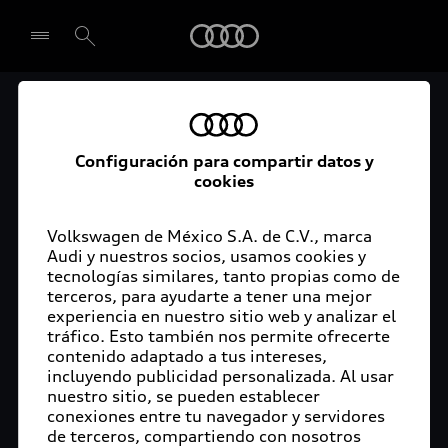
Audi
El acceso digital a tu
Seleccionar concesionario
Audi
Configuración para compartir datos y
cookies
La aplicación myAudi conecta tu Audi con tu
rutina diaria y lleva más confort de conducción a
Volkswagen de México S.A. de C.V., marca
Audi y nuestros socios, usamos cookies y
tu vida a través de funciones y servicios
tecnologías similares, tanto propias como de
innovadores.
terceros, para ayudarte a tener una mejor
experiencia en nuestro sitio web y analizar el
tráfico. Esto también nos permite ofrecerte
contenido adaptado a tus intereses,
incluyendo publicidad personalizada. Al usar
nuestro sitio, se pueden establecer
conexiones entre tu navegador y servidores
de terceros, compartiendo con nosotros