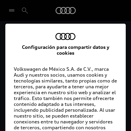
Audi
El acceso digital a tu
Seleccionar concesionario
Audi
Configuración para compartir datos y
cookies
La aplicación myAudi conecta tu Audi con tu
rutina diaria y lleva más confort de conducción a
Volkswagen de México S.A. de C.V., marca
Audi y nuestros socios, usamos cookies y
tu vida a través de funciones y servicios
tecnologías similares, tanto propias como de
innovadores.
terceros, para ayudarte a tener una mejor
experiencia en nuestro sitio web y analizar el
tráfico. Esto también nos permite ofrecerte
contenido adaptado a tus intereses,
incluyendo publicidad personalizada. Al usar
nuestro sitio, se pueden establecer
conexiones entre tu navegador y servidores
de terceros, compartiendo con nosotros