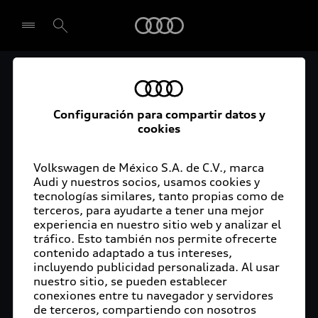
Audi
El acceso digital a tu
Seleccionar concesionario
Audi
Configuración para compartir datos y
cookies
La aplicación myAudi conecta tu Audi con tu
rutina diaria y lleva más confort de conducción a
Volkswagen de México S.A. de C.V., marca
Audi y nuestros socios, usamos cookies y
tu vida a través de funciones y servicios
tecnologías similares, tanto propias como de
innovadores.
terceros, para ayudarte a tener una mejor
experiencia en nuestro sitio web y analizar el
tráfico. Esto también nos permite ofrecerte
contenido adaptado a tus intereses,
incluyendo publicidad personalizada. Al usar
nuestro sitio, se pueden establecer
conexiones entre tu navegador y servidores
de terceros, compartiendo con nosotros