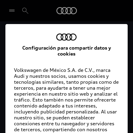
Audi
El acceso digital a tu
Seleccionar concesionario
Audi
Configuración para compartir datos y
cookies
La aplicación myAudi conecta tu Audi con tu
rutina diaria y lleva más confort de conducción a
Volkswagen de México S.A. de C.V., marca
Audi y nuestros socios, usamos cookies y
tu vida a través de funciones y servicios
tecnologías similares, tanto propias como de
innovadores.
terceros, para ayudarte a tener una mejor
experiencia en nuestro sitio web y analizar el
tráfico. Esto también nos permite ofrecerte
contenido adaptado a tus intereses,
incluyendo publicidad personalizada. Al usar
nuestro sitio, se pueden establecer
conexiones entre tu navegador y servidores
de terceros, compartiendo con nosotros