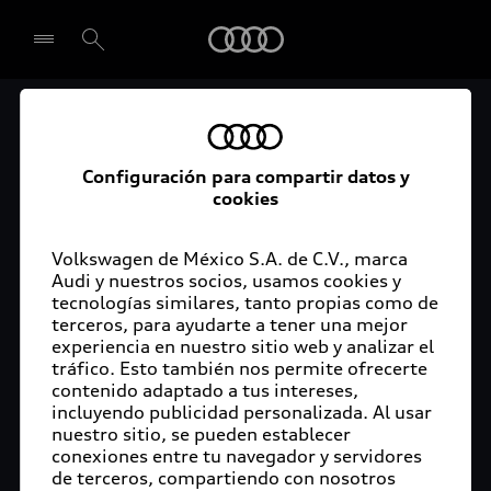
Audi
El acceso digital a tu
Seleccionar concesionario
Audi
Configuración para compartir datos y
cookies
La aplicación myAudi conecta tu Audi con tu
rutina diaria y lleva más confort de conducción a
Volkswagen de México S.A. de C.V., marca
Audi y nuestros socios, usamos cookies y
tu vida a través de funciones y servicios
tecnologías similares, tanto propias como de
innovadores.
terceros, para ayudarte a tener una mejor
experiencia en nuestro sitio web y analizar el
tráfico. Esto también nos permite ofrecerte
contenido adaptado a tus intereses,
incluyendo publicidad personalizada. Al usar
nuestro sitio, se pueden establecer
conexiones entre tu navegador y servidores
de terceros, compartiendo con nosotros