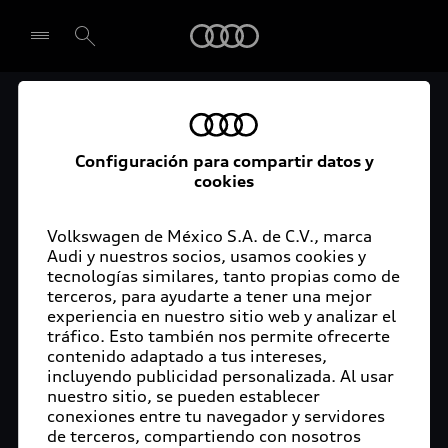
Audi
El acceso digital a tu
Seleccionar concesionario
Audi
Configuración para compartir datos y
cookies
La aplicación myAudi conecta tu Audi con tu
rutina diaria y lleva más confort de conducción a
Volkswagen de México S.A. de C.V., marca
Audi y nuestros socios, usamos cookies y
tu vida a través de funciones y servicios
tecnologías similares, tanto propias como de
innovadores.
terceros, para ayudarte a tener una mejor
experiencia en nuestro sitio web y analizar el
tráfico. Esto también nos permite ofrecerte
contenido adaptado a tus intereses,
incluyendo publicidad personalizada. Al usar
nuestro sitio, se pueden establecer
conexiones entre tu navegador y servidores
de terceros, compartiendo con nosotros