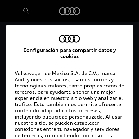
Audi
El acceso digital a tu
Seleccionar concesionario
Audi
Configuración para compartir datos y
cookies
La aplicación myAudi conecta tu Audi con tu
rutina diaria y lleva más confort de conducción a
Volkswagen de México S.A. de C.V., marca
Audi y nuestros socios, usamos cookies y
tu vida a través de funciones y servicios
tecnologías similares, tanto propias como de
innovadores.
terceros, para ayudarte a tener una mejor
experiencia en nuestro sitio web y analizar el
tráfico. Esto también nos permite ofrecerte
contenido adaptado a tus intereses,
incluyendo publicidad personalizada. Al usar
nuestro sitio, se pueden establecer
conexiones entre tu navegador y servidores
de terceros, compartiendo con nosotros