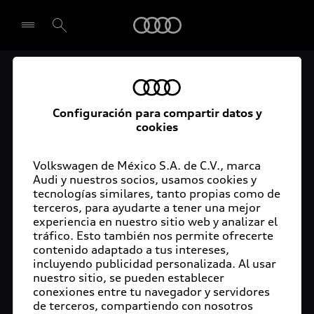
Audi
El acceso digital a tu
Seleccionar concesionario
Audi
Configuración para compartir datos y
cookies
La aplicación myAudi conecta tu Audi con tu
rutina diaria y lleva más confort de conducción a
Volkswagen de México S.A. de C.V., marca
Audi y nuestros socios, usamos cookies y
tu vida a través de funciones y servicios
tecnologías similares, tanto propias como de
innovadores.
terceros, para ayudarte a tener una mejor
experiencia en nuestro sitio web y analizar el
tráfico. Esto también nos permite ofrecerte
contenido adaptado a tus intereses,
incluyendo publicidad personalizada. Al usar
nuestro sitio, se pueden establecer
conexiones entre tu navegador y servidores
de terceros, compartiendo con nosotros