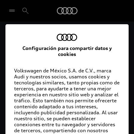
Audi
El acceso digital a tu
Seleccionar concesionario
Audi
Configuración para compartir datos y
cookies
La aplicación myAudi conecta tu Audi con tu
rutina diaria y lleva más confort de conducción a
Volkswagen de México S.A. de C.V., marca
Audi y nuestros socios, usamos cookies y
tu vida a través de funciones y servicios
tecnologías similares, tanto propias como de
innovadores.
terceros, para ayudarte a tener una mejor
experiencia en nuestro sitio web y analizar el
tráfico. Esto también nos permite ofrecerte
contenido adaptado a tus intereses,
incluyendo publicidad personalizada. Al usar
nuestro sitio, se pueden establecer
conexiones entre tu navegador y servidores
de terceros, compartiendo con nosotros