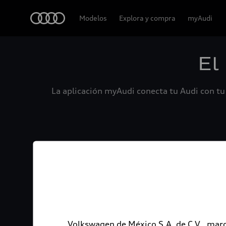
Audi
Modelos
Explora y compra
myAudi
El
La aplicación myAudi conecta tu Audi con tu 
Volkswagen de México S.A. de C.V., marc