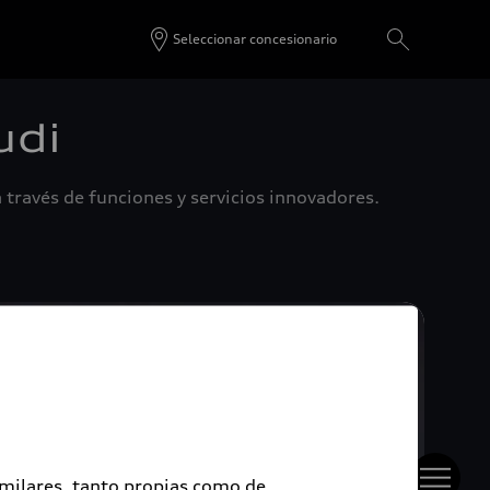
Seleccionar concesionario
udi
 través de funciones y servicios innovadores.
imilares, tanto propias como de