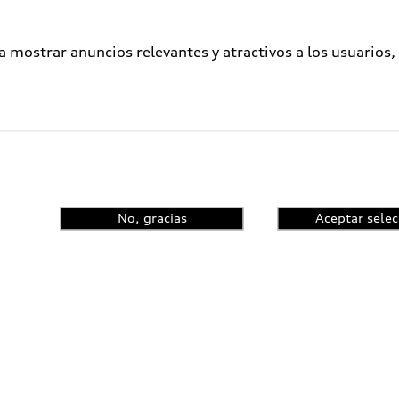
a mostrar anuncios relevantes y atractivos a los usuarios,
No, gracias
Aceptar selec
enta el control de
ncia y conoce las