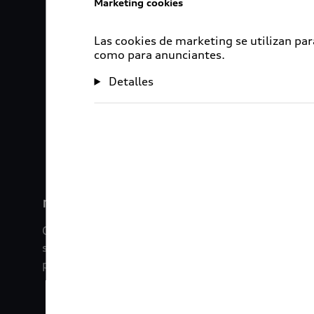
Marketing cookies
Las cookies de marketing se utilizan par
como para anunciantes.
Detalles
1
2
myAudi
Con myAudi La información viaja contigo. Experim
saber todo sobre tu vehículo sin importar la dista
promociones digitales que tenemos para ti.