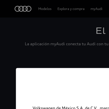
Audi
Modelos
Explora y compra
myAudi
El
La aplicación myAudi conecta tu Audi con tu 
Volkswagen de México S.A. de C.V., marc