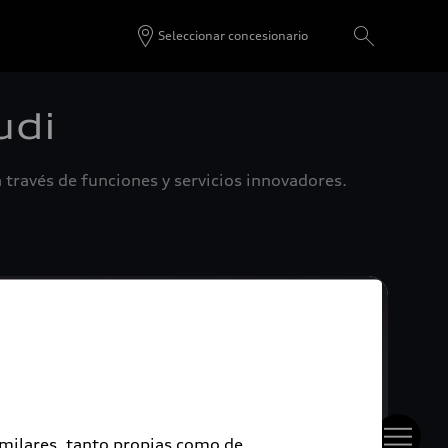
Seleccionar concesionario
udi
 través de funciones y servicios innovadores.
imilares, tanto propias como de