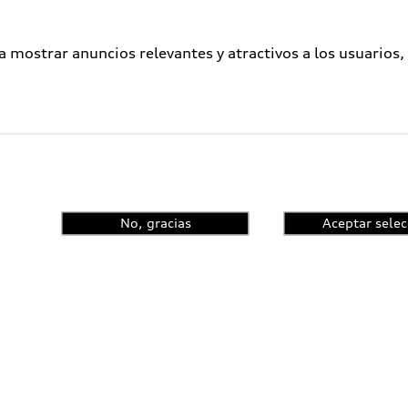
a mostrar anuncios relevantes y atractivos a los usuarios,
No, gracias
Aceptar selec
enta el control de
ncia y conoce las