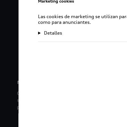
Marketing cookies
Las cookies de marketing se utilizan par
como para anunciantes.
Detalles
1
2
myAudi
Con myAudi La información viaja contigo. Experim
saber todo sobre tu vehículo sin importar la dista
promociones digitales que tenemos para ti.