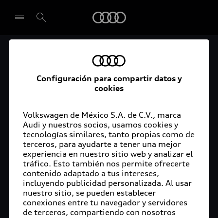
Audi
El acceso digital a tu
Seleccionar concesionario
Audi
Configuración para compartir datos y
cookies
La aplicación myAudi conecta tu Audi con tu
rutina diaria y lleva más confort de conducción a
Volkswagen de México S.A. de C.V., marca
Audi y nuestros socios, usamos cookies y
tu vida a través de funciones y servicios
tecnologías similares, tanto propias como de
innovadores.
terceros, para ayudarte a tener una mejor
experiencia en nuestro sitio web y analizar el
tráfico. Esto también nos permite ofrecerte
contenido adaptado a tus intereses,
incluyendo publicidad personalizada. Al usar
nuestro sitio, se pueden establecer
conexiones entre tu navegador y servidores
de terceros, compartiendo con nosotros