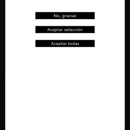
No, gracias
Aceptar selección
Aceptar todas
1
2
t-highlights.skipLinkText__
myAudi
Con myAudi La información viaja contigo.
Experimenta el control de saber todo sobre tu
vehículo sin importar la distancia y conoce las
promociones digitales que tenemos para ti.