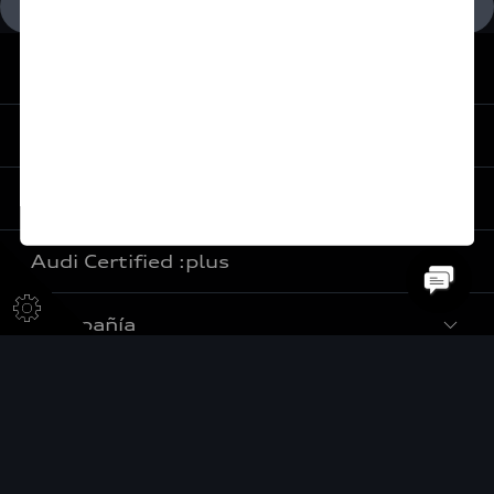
Aviso de Privacidad
De vuelta al inicio
Experiencia
Servicios al cliente
Audi Sport
Promociones
Audi Certified :plus
e-Newsletter
Audi contigo
Compañía
Audi internacional
Audi Financial Services
Audi Certified :plus
Audi Go Green
Seguro Audi Safe
Concesionarios Audi Certified :plus
Audi México
Próximo Destino
Atención a clientes
Comité Ejecutivo
Audi Exclusive
Audi Connect