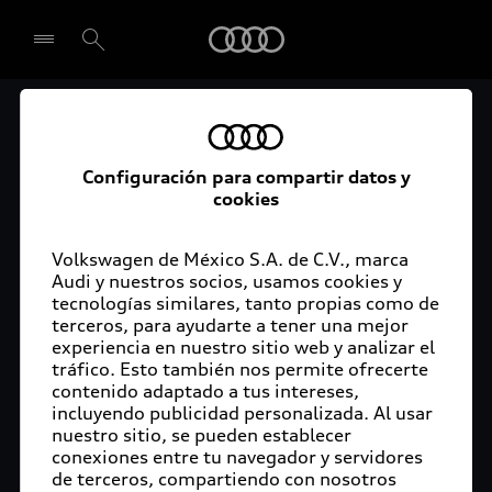
Audi
El acceso digital a tu
Seleccionar concesionario
Audi
Configuración para compartir datos y
cookies
La aplicación myAudi conecta tu Audi con tu
rutina diaria y lleva más confort de conducción a
Volkswagen de México S.A. de C.V., marca
Audi y nuestros socios, usamos cookies y
tu vida a través de funciones y servicios
tecnologías similares, tanto propias como de
innovadores.
terceros, para ayudarte a tener una mejor
experiencia en nuestro sitio web y analizar el
tráfico. Esto también nos permite ofrecerte
contenido adaptado a tus intereses,
incluyendo publicidad personalizada. Al usar
nuestro sitio, se pueden establecer
conexiones entre tu navegador y servidores
de terceros, compartiendo con nosotros