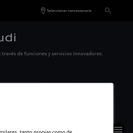
Seleccionar concesionario
udi
 través de funciones y servicios innovadores.
imilares, tanto propias como de