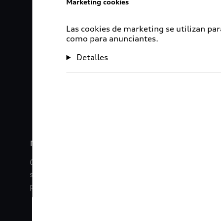
Marketing cookies
Las cookies de marketing se utilizan par
como para anunciantes.
Detalles
1
2
myAudi
Con myAudi La información viaja contigo. Experim
saber todo sobre tu vehículo sin importar la dista
promociones digitales que tenemos para ti.