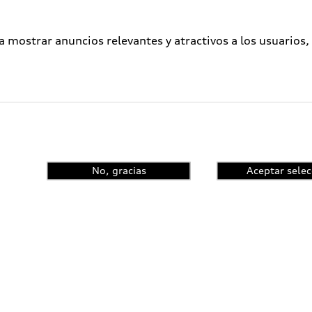
a mostrar anuncios relevantes y atractivos a los usuarios,
No, gracias
Aceptar selec
enta el control de
ncia y conoce las