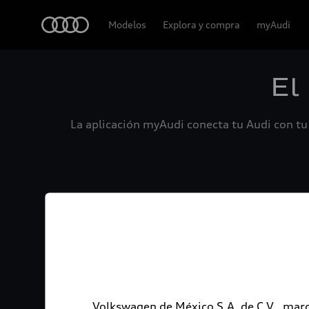
Audi
Modelos
Explora y compra
myAudi
El
La aplicación myAudi conecta tu Audi con tu 
Volkswagen de México S.A. de C.V., marc