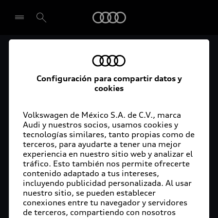
Audi
El acceso digital a tu
Seleccionar concesionario
Audi
Configuración para compartir datos y
cookies
La aplicación myAudi conecta tu Audi con tu
rutina diaria y lleva más confort de conducción a
Volkswagen de México S.A. de C.V., marca
Audi y nuestros socios, usamos cookies y
tu vida a través de funciones y servicios
tecnologías similares, tanto propias como de
innovadores.
terceros, para ayudarte a tener una mejor
experiencia en nuestro sitio web y analizar el
tráfico. Esto también nos permite ofrecerte
contenido adaptado a tus intereses,
incluyendo publicidad personalizada. Al usar
nuestro sitio, se pueden establecer
conexiones entre tu navegador y servidores
de terceros, compartiendo con nosotros