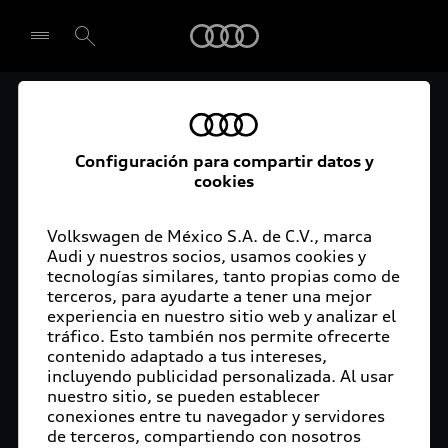
Audi
El acceso digital a tu
Seleccionar concesionario
Audi
Configuración para compartir datos y
cookies
La aplicación myAudi conecta tu Audi con tu
rutina diaria y lleva más confort de conducción a
Volkswagen de México S.A. de C.V., marca
Audi y nuestros socios, usamos cookies y
tu vida a través de funciones y servicios
tecnologías similares, tanto propias como de
innovadores.
terceros, para ayudarte a tener una mejor
experiencia en nuestro sitio web y analizar el
tráfico. Esto también nos permite ofrecerte
contenido adaptado a tus intereses,
incluyendo publicidad personalizada. Al usar
nuestro sitio, se pueden establecer
conexiones entre tu navegador y servidores
de terceros, compartiendo con nosotros