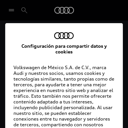
Audi
El acceso digital a tu
Seleccionar concesionario
Audi
Configuración para compartir datos y
cookies
La aplicación myAudi conecta tu Audi con tu
rutina diaria y lleva más confort de conducción a
Volkswagen de México S.A. de C.V., marca
Audi y nuestros socios, usamos cookies y
tu vida a través de funciones y servicios
tecnologías similares, tanto propias como de
innovadores.
terceros, para ayudarte a tener una mejor
experiencia en nuestro sitio web y analizar el
tráfico. Esto también nos permite ofrecerte
contenido adaptado a tus intereses,
incluyendo publicidad personalizada. Al usar
nuestro sitio, se pueden establecer
conexiones entre tu navegador y servidores
de terceros, compartiendo con nosotros