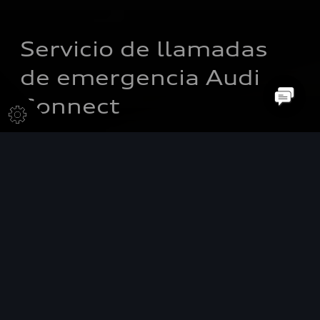
Servicio de llamadas 
de emergencia Audi 
Connect
Una mejor sensación en cada
viaje
Incluso si ocurre lo inesperado, el paquete de llamadas y
servicios de emergencia de Audi connect está a su
disposición con sus funciones y servicios útiles. Ya sea
una emergencia, una avería o un posible desgaste, el
paquete te ayudará en prácticamente cualquier
situación.