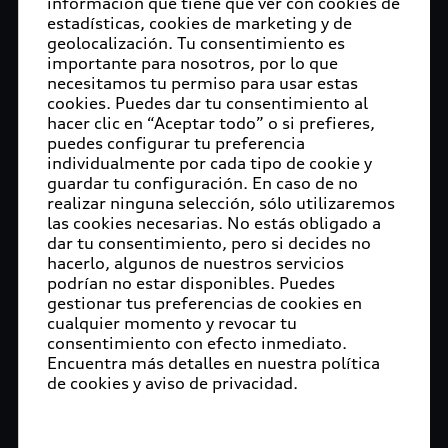
información que tiene que ver con cookies de
estadísticas, cookies de marketing y de
geolocalización. Tu consentimiento es
importante para nosotros, por lo que
necesitamos tu permiso para usar estas
$m.LinkList (LL)
cookies. Puedes dar tu consentimiento al
hacer clic en “Aceptar todo” o si prefieres,
puedes configurar tu preferencia
individualmente por cada tipo de cookie y
guardar tu configuración. En caso de no
Proceso de alta de cuenta
realizar ninguna selección, sólo utilizaremos
las cookies necesarias. No estás obligado a
en myAudi
dar tu consentimiento, pero si decides no
hacerlo, algunos de nuestros servicios
podrían no estar disponibles. Puedes
Antes de poder utilizar los servicios de Audi
gestionar tus preferencias de cookies en
connect debes darte de alta como Usuario
cualquier momento y revocar tu
principal, para realizar este proceso puedes
consentimiento con efecto inmediato.
apoyarte del concesionario Audi de tu
Encuentra más detalles en nuestra política
preferencia.
de cookies y aviso de privacidad.