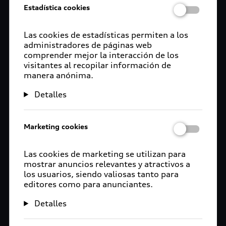
Estadística cookies
Registra tu vehículo
Las cookies de estadísticas permiten a los
Una vez que hayas realizado el proceso de alta
administradores de páginas web
debes agregar los datos de tu vehículo en tu
comprender mejor la interacción de los
cuenta myAudi, puedes realizarlo desde el portal
visitantes al recopilar información de
manera anónima.
o desde la aplicación.
Detalles
Vinculación con tu Audi
Marketing cookies
Como último paso debes enlazar tu cuenta de
Las cookies de marketing se utilizan para
myAudi al MMI de tu auto, este proceso lo haces
mostrar anuncios relevantes y atractivos a
los usuarios, siendo valiosas tanto para
introduciendo el código de 10 dígitos que
editores como para anunciantes.
encuentras en la llave de tu Audi.
Detalles