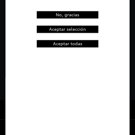
Los pasos para ingresar el código son los
siguientes:
No, gracias
- Dentro del MMI ingresa a la pestaña Audi
connect
Aceptar selección
- Administración de usuarios
Aceptar todas
- Usuario Principal: Seleccionar la opción
establecer usuario principal
*Aplica únicamente para Audi Q7 2019.
De vuelta al inicio
Experiencia