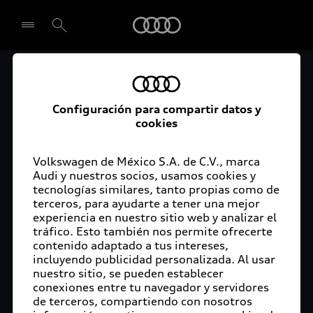
Audi
Seleccionar concesionario
Configuración para compartir datos y
cookies
El proceso es muy sencillo, sólo descarga la app
myAudi y crea una cuenta myAudi para poder
vincular tu auto. En esta sección describimos el
Volkswagen de México S.A. de C.V., marca
proceso que deberás seguir.
Audi y nuestros socios, usamos cookies y
tecnologías similares, tanto propias como de
terceros, para ayudarte a tener una mejor
experiencia en nuestro sitio web y analizar el
tráfico. Esto también nos permite ofrecerte
contenido adaptado a tus intereses,
incluyendo publicidad personalizada. Al usar
nuestro sitio, se pueden establecer
conexiones entre tu navegador y servidores
$m.LinkList (LL)
de terceros, compartiendo con nosotros