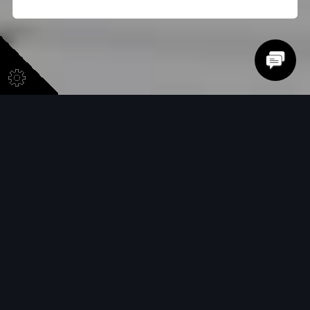
Audi México es
Top Employer
Top Employers Institute es la autoridad global en
el reconocimiento de la excelencia en gestión de
Recursos Humanos. Fundado hace más de 28
años, la institución ha certificado a más de 1,500
organizaciones de 118 países / regiones.<br/>
<br/>Para Audi México es muy importante atraer