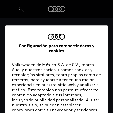
Audi
Protección ambiental,
Seleccionar concesionario
desarrollo regional y
Configuración para compartir datos y
una mirada al futuro:
cookies
"Audi México recibe
Volkswagen de México S.A. de C.V., marca
visita de AUDI AG"
Audi y nuestros socios, usamos cookies y
tecnologías similares, tanto propias como de
terceros, para ayudarte a tener una mejor
experiencia en nuestro sitio web y analizar el
tráfico. Esto también nos permite ofrecerte
contenido adaptado a tus intereses,
San José Chiapa, Puebla, 27 de octubre del 2022.-
incluyendo publicidad personalizada. Al usar
Audi México recibió la visita de Gerd Walker,
nuestro sitio, se pueden establecer
Consejero de Producción y Logística de AUDI AG, y
conexiones entre tu navegador y servidores