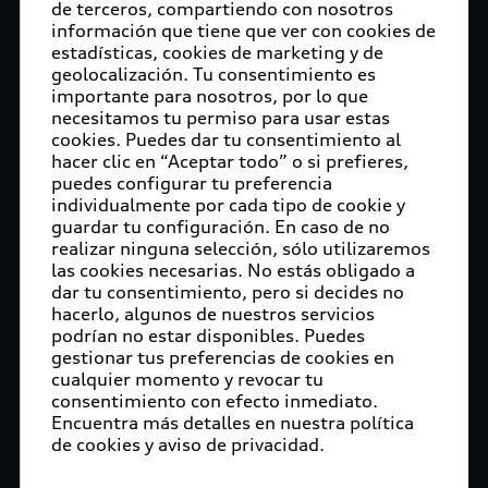
de terceros, compartiendo con nosotros
Xavier Ros, Consejero de Recursos Humanos y
información que tiene que ver con cookies de
Organización de AUDI AG, con el objetivo de
estadísticas, cookies de marketing y de
reunirse personalmente con los trabajadores de la
geolocalización. Tu consentimiento es
planta que el grupo tiene en el Estado de Puebla,
importante para nosotros, por lo que
así como para una visita en el montaje del Audi
necesitamos tu permiso para usar estas
cookies. Puedes dar tu consentimiento al
Q5.
hacer clic en “Aceptar todo” o si prefieres,
puedes configurar tu preferencia
Se discutieron varios temas de interés para la
individualmente por cada tipo de cookie y
planta en los próximos años, por ejemplo el
guardar tu configuración. En caso de no
programa ambiental Mission:Zero, la difusión y
realizar ninguna selección, sólo utilizaremos
comprensión de la cultura corporativa y el ser un
las cookies necesarias. No estás obligado a
empleador atractivo. Además, la importancia de
dar tu consentimiento, pero si decides no
hacerlo, algunos de nuestros servicios
continuar con los proyectos y estrategias que
podrían no estar disponibles. Puedes
promuevan, de la mano de las autoridades, el
gestionar tus preferencias de cookies en
desarrollo de la región donde se ubica la
cualquier momento y revocar tu
armadora.
consentimiento con efecto inmediato.
Encuentra más detalles en nuestra política
Ros y Walker realizaron un extenso recorrido por
de cookies y aviso de privacidad.
las diferentes áreas de la compañía en el que