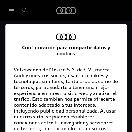
Audi
Audi Certified :plus
Seleccionar concesionario
Audi ofrece garantía extendida para vehículos
Configuración para compartir datos y
cookies
certificados. Al momento de adquirir tu vehículo
Audi Certified Plus contarás con una garantía,
cuya cobertura podrás ampliar hasta por dos años
Volkswagen de México S.A. de C.V., marca
adicionales. De esta forma estarás tranquilo ante
Audi y nuestros socios, usamos cookies y
tecnologías similares, tanto propias como de
imprevistos, ya que ante cualquier eventualidad
terceros, para ayudarte a tener una mejor
tu vehículo será atendido por expertos, en la
experiencia en nuestro sitio web y analizar el
concesionaria Audi de tu preferencia y utilizando
tráfico. Esto también nos permite ofrecerte
solo piezas originales. Además, tienes la
contenido adaptado a tus intereses,
posibilidad de incluirlo en tu financiamiento con
incluyendo publicidad personalizada. Al usar
nuestro sitio, se pueden establecer
Audi Financial Services.
conexiones entre tu navegador y servidores
de terceros, compartiendo con nosotros