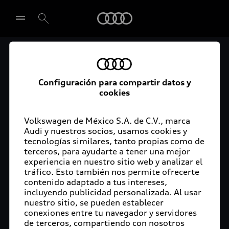
Audi
Audi Certified :plus
Seleccionar concesionario
Audi ofrece garantía extendida para vehículos
Configuración para compartir datos y
cookies
certificados. Al momento de adquirir tu vehículo
Audi Certified Plus contarás con una garantía,
cuya cobertura podrás ampliar hasta por dos años
Volkswagen de México S.A. de C.V., marca
adicionales. De esta forma estarás tranquilo ante
Audi y nuestros socios, usamos cookies y
tecnologías similares, tanto propias como de
imprevistos, ya que ante cualquier eventualidad
terceros, para ayudarte a tener una mejor
tu vehículo será atendido por expertos, en la
experiencia en nuestro sitio web y analizar el
concesionaria Audi de tu preferencia y utilizando
tráfico. Esto también nos permite ofrecerte
solo piezas originales. Además, tienes la
contenido adaptado a tus intereses,
posibilidad de incluirlo en tu financiamiento con
incluyendo publicidad personalizada. Al usar
nuestro sitio, se pueden establecer
Audi Financial Services.
conexiones entre tu navegador y servidores
de terceros, compartiendo con nosotros