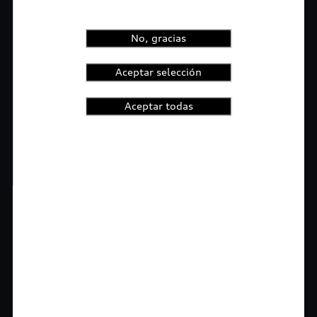
No, gracias
Aceptar selección
Aceptar todas
1
2
3
4
t-highlights.skipLinkText__
Rigurosa inspección