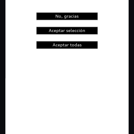
No, gracias
Aceptar selección
Aceptar todas
1
2
3
4
t-highlights.skipLinkText__
Rigurosa inspección