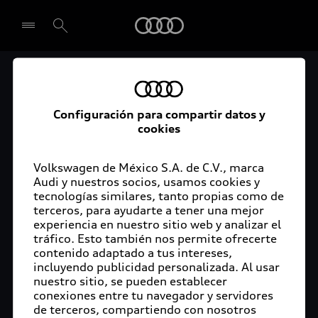
Audi
Audi Certified :plus
Seleccionar concesionario
Audi ofrece garantía extendida para vehículos
Configuración para compartir datos y
cookies
certificados. Al momento de adquirir tu vehículo
Audi Certified Plus contarás con una garantía,
cuya cobertura podrás ampliar hasta por dos años
Volkswagen de México S.A. de C.V., marca
adicionales. De esta forma estarás tranquilo ante
Audi y nuestros socios, usamos cookies y
tecnologías similares, tanto propias como de
imprevistos, ya que ante cualquier eventualidad
terceros, para ayudarte a tener una mejor
tu vehículo será atendido por expertos, en la
experiencia en nuestro sitio web y analizar el
concesionaria Audi de tu preferencia y utilizando
tráfico. Esto también nos permite ofrecerte
solo piezas originales. Además, tienes la
contenido adaptado a tus intereses,
posibilidad de incluirlo en tu financiamiento con
incluyendo publicidad personalizada. Al usar
nuestro sitio, se pueden establecer
Audi Financial Services.
conexiones entre tu navegador y servidores
de terceros, compartiendo con nosotros