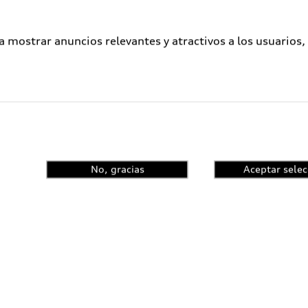
a mostrar anuncios relevantes y atractivos a los usuarios,
No, gracias
Aceptar selec
ometidos a un proceso