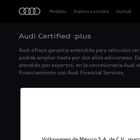
Audi
Modelos
Explora y compra
myAudi
Audi Certified :plus
Audi ofrece garantía extendida para vehículos cer
podrás ampliar hasta por dos años adicionales. De
atendido por expertos, en la concesionaria Audi de
financiamiento con Audi Financial Services.
Volkswagen de México S.A. de C.V., marc