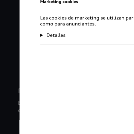
Marketing cookies
Las cookies de marketing se utilizan par
como para anunciantes.
Detalles
1
2
3
4
Rigurosa inspección
En Audi Certified :plus, nuestros vehículos son s
de inspección de 120 puntos.