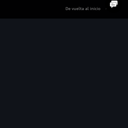
De vuelta al inicio
udi Certified :plus
di Certified :plus
ncesionarios Audi Certified :plus