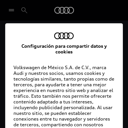
Audi
Audi Certified :plus
Seleccionar concesionario
Audi ofrece garantía extendida para vehículos
Configuración para compartir datos y
cookies
certificados. Al momento de adquirir tu vehículo
Audi Certified Plus contarás con una garantía,
cuya cobertura podrás ampliar hasta por dos años
Volkswagen de México S.A. de C.V., marca
adicionales. De esta forma estarás tranquilo ante
Audi y nuestros socios, usamos cookies y
tecnologías similares, tanto propias como de
imprevistos, ya que ante cualquier eventualidad
terceros, para ayudarte a tener una mejor
tu vehículo será atendido por expertos, en la
experiencia en nuestro sitio web y analizar el
concesionaria Audi de tu preferencia y utilizando
tráfico. Esto también nos permite ofrecerte
solo piezas originales. Además, tienes la
contenido adaptado a tus intereses,
posibilidad de incluirlo en tu financiamiento con
incluyendo publicidad personalizada. Al usar
nuestro sitio, se pueden establecer
Audi Financial Services.
conexiones entre tu navegador y servidores
de terceros, compartiendo con nosotros