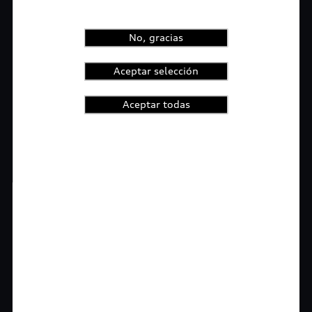
No, gracias
Aceptar selección
Aceptar todas
1
2
3
4
t-highlights.skipLinkText__
Rigurosa inspección