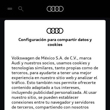
Audi
Audi Certified :plus
Seleccionar concesionario
Audi ofrece garantía extendida para vehículos
Configuración para compartir datos y
cookies
certificados. Al momento de adquirir tu vehículo
Audi Certified Plus contarás con una garantía,
cuya cobertura podrás ampliar hasta por dos años
Volkswagen de México S.A. de C.V., marca
adicionales. De esta forma estarás tranquilo ante
Audi y nuestros socios, usamos cookies y
tecnologías similares, tanto propias como de
imprevistos, ya que ante cualquier eventualidad
terceros, para ayudarte a tener una mejor
tu vehículo será atendido por expertos, en la
experiencia en nuestro sitio web y analizar el
concesionaria Audi de tu preferencia y utilizando
tráfico. Esto también nos permite ofrecerte
solo piezas originales. Además, tienes la
contenido adaptado a tus intereses,
posibilidad de incluirlo en tu financiamiento con
incluyendo publicidad personalizada. Al usar
nuestro sitio, se pueden establecer
Audi Financial Services.
conexiones entre tu navegador y servidores
de terceros, compartiendo con nosotros