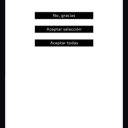
No, gracias
Aceptar selección
Aceptar todas
1
2
3
4
t-highlights.skipLinkText__
Rigurosa inspección