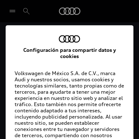
Audi
Audi Certified :plus
Seleccionar concesionario
Audi ofrece garantía extendida para vehículos
Configuración para compartir datos y
cookies
certificados. Al momento de adquirir tu vehículo
Audi Certified Plus contarás con una garantía,
cuya cobertura podrás ampliar hasta por dos años
Volkswagen de México S.A. de C.V., marca
adicionales. De esta forma estarás tranquilo ante
Audi y nuestros socios, usamos cookies y
tecnologías similares, tanto propias como de
imprevistos, ya que ante cualquier eventualidad
terceros, para ayudarte a tener una mejor
tu vehículo será atendido por expertos, en la
experiencia en nuestro sitio web y analizar el
concesionaria Audi de tu preferencia y utilizando
tráfico. Esto también nos permite ofrecerte
solo piezas originales. Además, tienes la
contenido adaptado a tus intereses,
posibilidad de incluirlo en tu financiamiento con
incluyendo publicidad personalizada. Al usar
nuestro sitio, se pueden establecer
Audi Financial Services.
conexiones entre tu navegador y servidores
de terceros, compartiendo con nosotros