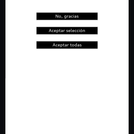
No, gracias
Aceptar selección
Aceptar todas
1
2
3
4
t-highlights.skipLinkText__
Rigurosa inspección