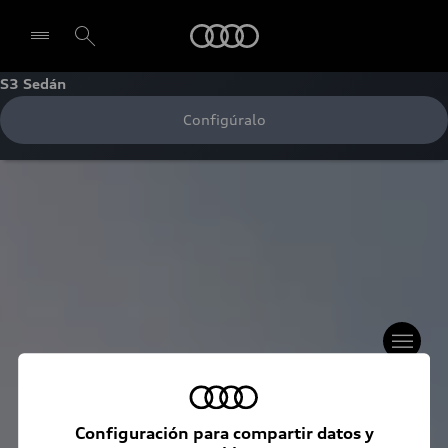
Audi
S3 Sedán
Configúralo
Seleccionar concesionario
Configuración para compartir datos y