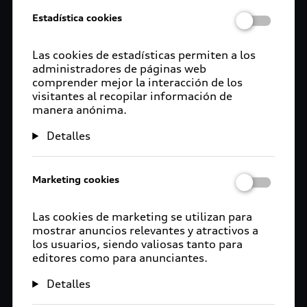
Estadística cookies
Estilo que trasciende el
Las cookies de estadísticas permiten a los
camino
administradores de páginas web
comprender mejor la interacción de los
Estilo que no se detiene. Los Accesorios originales
visitantes al recopilar información de
manera anónima.
perfeccionan cada línea y detalle de tu Audi. Esa
misma esencia va contigo, más allá del camino
Detalles
con los artículos a Audi Collection. Porque el
diseño, la innovación y el carácter se viven.
Marketing cookies
Las cookies de marketing se utilizan para
mostrar anuncios relevantes y atractivos a
los usuarios, siendo valiosas tanto para
editores como para anunciantes.
Detalles