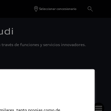
Seleccionar concesionario
udi
 través de funciones y servicios innovadores.
imilares, tanto propias como de