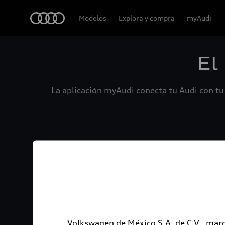
Audi
Modelos
Explora y compra
myAudi
El
La aplicación myAudi conecta tu Audi con tu 
Volkswagen de México S.A. de C.V., marc