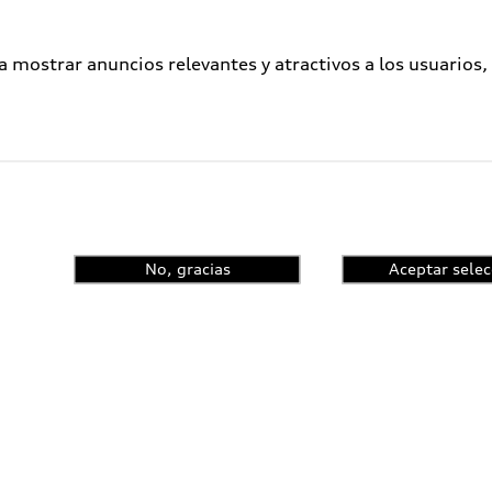
a mostrar anuncios relevantes y atractivos a los usuarios,
No, gracias
Aceptar selec
enta el control de
ncia y conoce las