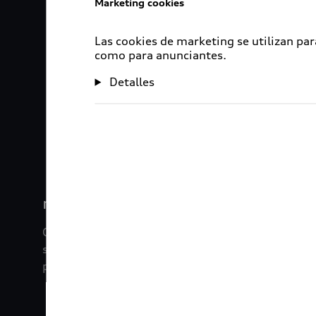
Marketing cookies
Las cookies de marketing se utilizan par
como para anunciantes.
Detalles
1
2
myAudi
Con myAudi La información viaja contigo. Experim
saber todo sobre tu vehículo sin importar la dista
promociones digitales que tenemos para ti.