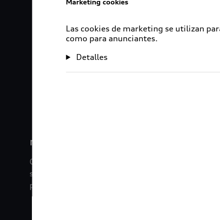
Marketing cookies
Las cookies de marketing se utilizan par
como para anunciantes.
Detalles
1
2
myAudi
Con myAudi La información viaja contigo. Experim
saber todo sobre tu vehículo sin importar la dista
promociones digitales que tenemos para ti.