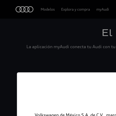
Audi
Modelos
Explora y compra
myAudi
El
La aplicación myAudi conecta tu Audi con tu 
Volkswagen de México S.A. de C.V., marc