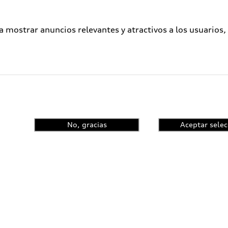
a mostrar anuncios relevantes y atractivos a los usuarios,
No, gracias
Aceptar selec
enta el control de
ncia y conoce las