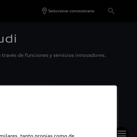
Seleccionar concesionario
udi
 través de funciones y servicios innovadores.
imilares, tanto propias como de