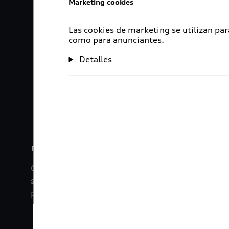
Marketing cookies
Las cookies de marketing se utilizan par
como para anunciantes.
Detalles
1
2
myAudi
Con myAudi La información viaja contigo. Experim
saber todo sobre tu vehículo sin importar la dista
promociones digitales que tenemos para ti.