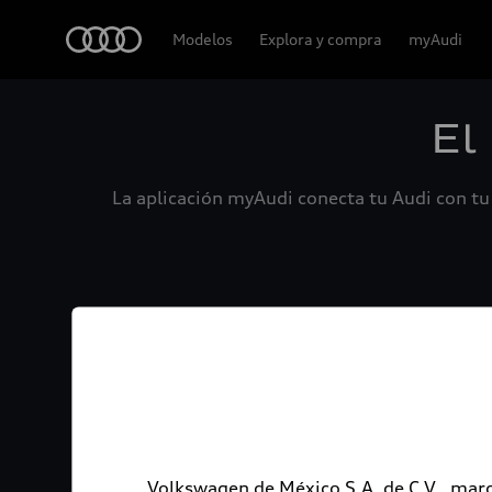
Audi
Modelos
Explora y compra
myAudi
El
La aplicación myAudi conecta tu Audi con tu 
Volkswagen de México S.A. de C.V., marc