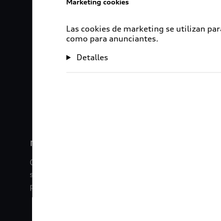
Marketing cookies
Las cookies de marketing se utilizan par
como para anunciantes.
Detalles
1
2
myAudi
Con myAudi La información viaja contigo. Experim
saber todo sobre tu vehículo sin importar la dista
promociones digitales que tenemos para ti.