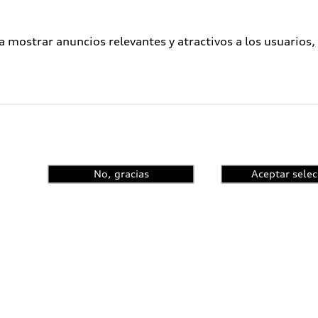
a mostrar anuncios relevantes y atractivos a los usuarios,
No, gracias
Aceptar selec
enta el control de
ncia y conoce las