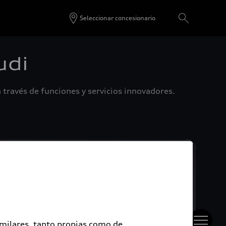
Seleccionar concesionario
udi
 través de funciones y servicios innovadores.
imilares, tanto propias como de