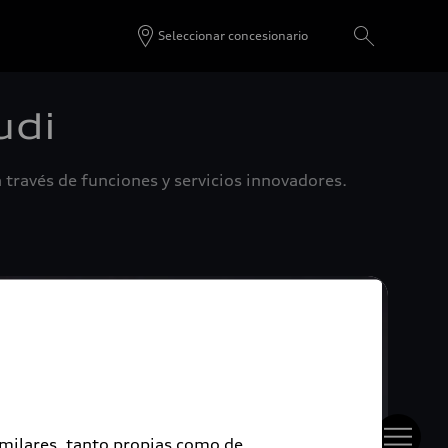
Seleccionar concesionario
udi
 través de funciones y servicios innovadores.
imilares, tanto propias como de