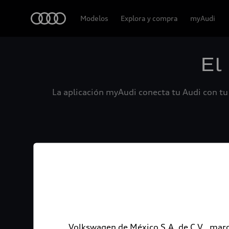
Audi
Modelos
Explora y compra
myAudi
El
La aplicación myAudi conecta tu Audi con tu 
Volkswagen de México S.A. de C.V., marc