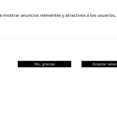
a mostrar anuncios relevantes y atractivos a los usuarios,
No, gracias
Aceptar selec
enta el control de
ncia y conoce las