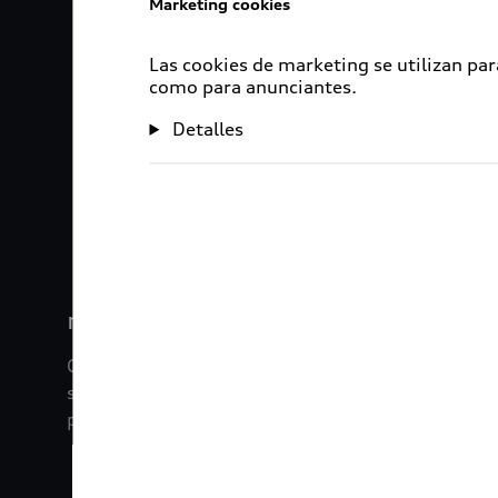
Marketing cookies
Las cookies de marketing se utilizan par
como para anunciantes.
Detalles
1
2
myAudi
Con myAudi La información viaja contigo. Experim
saber todo sobre tu vehículo sin importar la dista
promociones digitales que tenemos para ti.