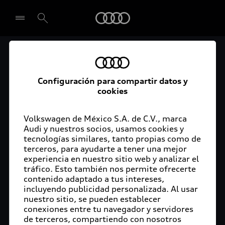
Audi
El acceso digital a tu
Seleccionar concesionario
Audi
Configuración para compartir datos y
cookies
La aplicación myAudi conecta tu Audi con tu
rutina diaria y lleva más confort de conducción a
Volkswagen de México S.A. de C.V., marca
Audi y nuestros socios, usamos cookies y
tu vida a través de funciones y servicios
tecnologías similares, tanto propias como de
innovadores.
terceros, para ayudarte a tener una mejor
experiencia en nuestro sitio web y analizar el
tráfico. Esto también nos permite ofrecerte
contenido adaptado a tus intereses,
incluyendo publicidad personalizada. Al usar
nuestro sitio, se pueden establecer
conexiones entre tu navegador y servidores
de terceros, compartiendo con nosotros