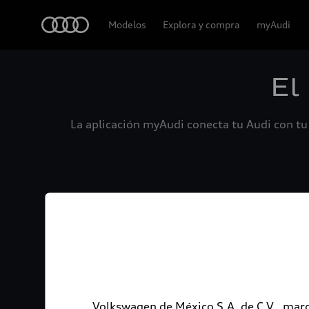
Audi
Modelos
Explora y compra
myAudi
El
La aplicación myAudi conecta tu Audi con tu 
Volkswagen de México S.A. de C.V., marc