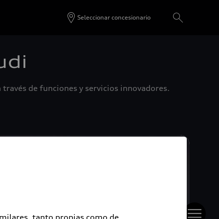
Seleccionar concesionario
udi
 través de funciones y servicios innovadores.
imilares, tanto propias como de