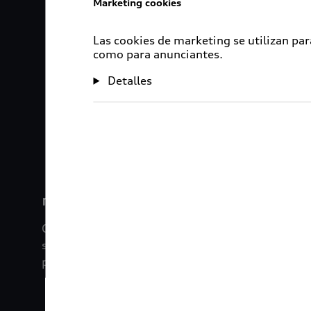
Marketing cookies
Las cookies de marketing se utilizan par
como para anunciantes.
Detalles
1
2
myAudi
Con myAudi La información viaja contigo. Experim
saber todo sobre tu vehículo sin importar la dista
promociones digitales que tenemos para ti.