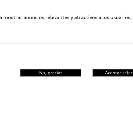
a mostrar anuncios relevantes y atractivos a los usuarios,
No, gracias
Aceptar selec
enta el control de
ncia y conoce las