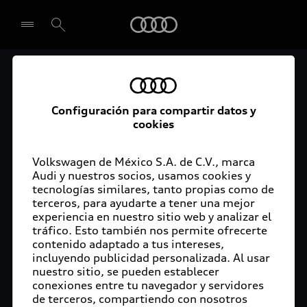
Audi
El acceso digital a tu
Seleccionar concesionario
Audi
Configuración para compartir datos y
cookies
La aplicación myAudi conecta tu Audi con tu
rutina diaria y lleva más confort de conducción a
Volkswagen de México S.A. de C.V., marca
Audi y nuestros socios, usamos cookies y
tu vida a través de funciones y servicios
tecnologías similares, tanto propias como de
innovadores.
terceros, para ayudarte a tener una mejor
experiencia en nuestro sitio web y analizar el
tráfico. Esto también nos permite ofrecerte
contenido adaptado a tus intereses,
incluyendo publicidad personalizada. Al usar
nuestro sitio, se pueden establecer
conexiones entre tu navegador y servidores
de terceros, compartiendo con nosotros