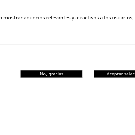
a mostrar anuncios relevantes y atractivos a los usuarios,
No, gracias
Aceptar selec
enta el control de
ncia y conoce las