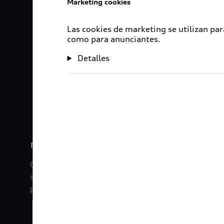
Marketing cookies
Las cookies de marketing se utilizan par
como para anunciantes.
Detalles
1
2
myAudi
Con myAudi La información viaja contigo. Experim
saber todo sobre tu vehículo sin importar la dista
promociones digitales que tenemos para ti.