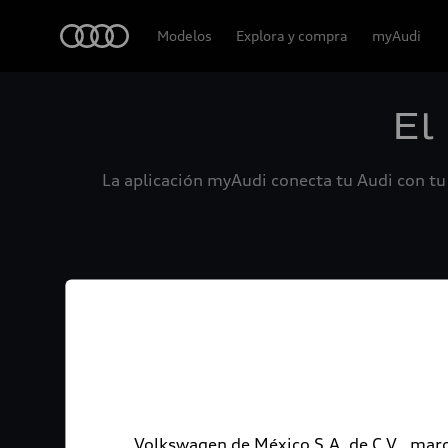
Audi
Modelos
Explora y compra
myAudi
El
La aplicación myAudi conecta tu Audi con tu 
Volkswagen de México S.A. de C.V., marc