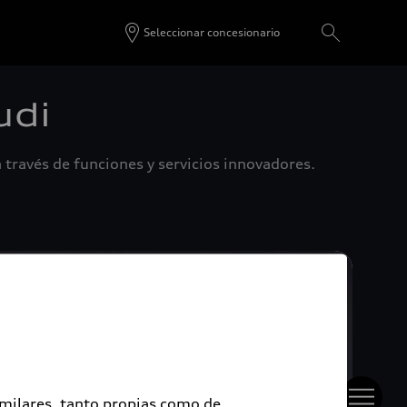
Seleccionar concesionario
udi
 través de funciones y servicios innovadores.
imilares, tanto propias como de