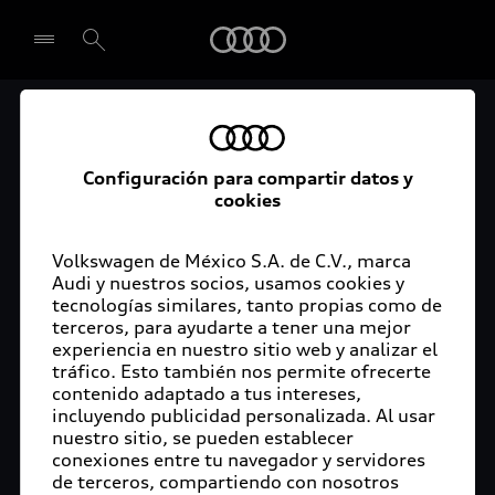
Audi
El acceso digital a tu
Seleccionar concesionario
Audi
Configuración para compartir datos y
cookies
La aplicación myAudi conecta tu Audi con tu
rutina diaria y lleva más confort de conducción a
Volkswagen de México S.A. de C.V., marca
Audi y nuestros socios, usamos cookies y
tu vida a través de funciones y servicios
tecnologías similares, tanto propias como de
innovadores.
terceros, para ayudarte a tener una mejor
experiencia en nuestro sitio web y analizar el
tráfico. Esto también nos permite ofrecerte
contenido adaptado a tus intereses,
incluyendo publicidad personalizada. Al usar
nuestro sitio, se pueden establecer
conexiones entre tu navegador y servidores
de terceros, compartiendo con nosotros