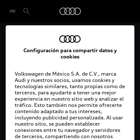
Audi
El acceso digital a tu
Seleccionar concesionario
Audi
Configuración para compartir datos y
cookies
La aplicación myAudi conecta tu Audi con tu
rutina diaria y lleva más confort de conducción a
Volkswagen de México S.A. de C.V., marca
Audi y nuestros socios, usamos cookies y
tu vida a través de funciones y servicios
tecnologías similares, tanto propias como de
innovadores.
terceros, para ayudarte a tener una mejor
experiencia en nuestro sitio web y analizar el
tráfico. Esto también nos permite ofrecerte
contenido adaptado a tus intereses,
incluyendo publicidad personalizada. Al usar
nuestro sitio, se pueden establecer
conexiones entre tu navegador y servidores
de terceros, compartiendo con nosotros