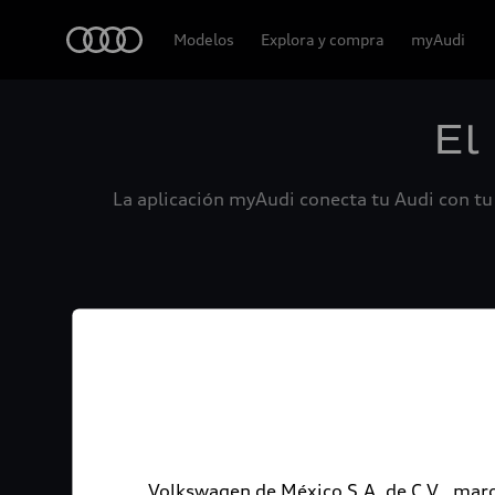
Audi
Modelos
Explora y compra
myAudi
El
La aplicación myAudi conecta tu Audi con tu 
Volkswagen de México S.A. de C.V., marc