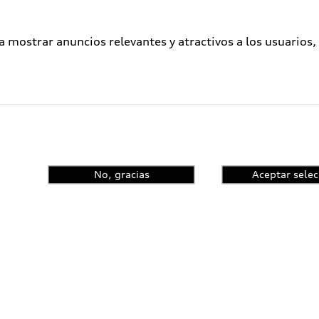
a mostrar anuncios relevantes y atractivos a los usuarios,
No, gracias
Aceptar selec
enta el control de
ncia y conoce las