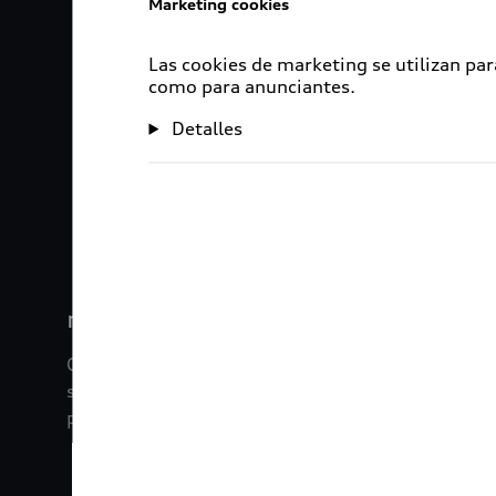
Marketing cookies
Las cookies de marketing se utilizan par
como para anunciantes.
Detalles
1
2
myAudi
Con myAudi La información viaja contigo. Experim
saber todo sobre tu vehículo sin importar la dista
promociones digitales que tenemos para ti.