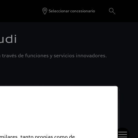
Seleccionar concesionario
udi
 través de funciones y servicios innovadores.
imilares, tanto propias como de