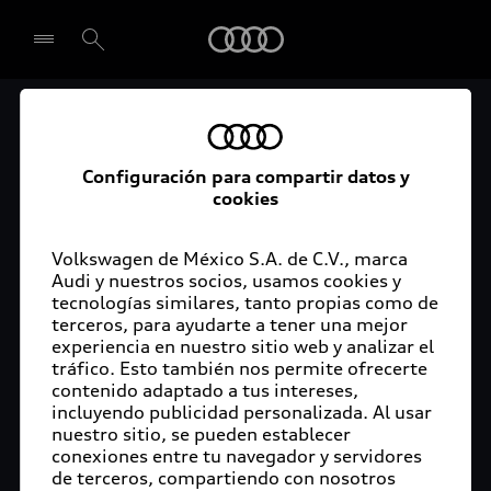
Audi
El acceso digital a tu
Seleccionar concesionario
Audi
Configuración para compartir datos y
cookies
La aplicación myAudi conecta tu Audi con tu
rutina diaria y lleva más confort de conducción a
Volkswagen de México S.A. de C.V., marca
Audi y nuestros socios, usamos cookies y
tu vida a través de funciones y servicios
tecnologías similares, tanto propias como de
innovadores.
terceros, para ayudarte a tener una mejor
experiencia en nuestro sitio web y analizar el
tráfico. Esto también nos permite ofrecerte
contenido adaptado a tus intereses,
incluyendo publicidad personalizada. Al usar
nuestro sitio, se pueden establecer
conexiones entre tu navegador y servidores
de terceros, compartiendo con nosotros