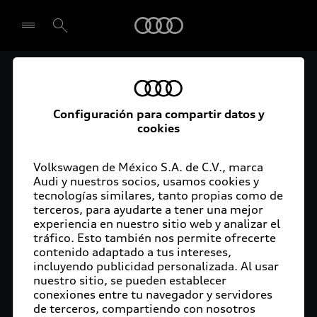
Audi
El acceso digital a tu
Seleccionar concesionario
Audi
Configuración para compartir datos y
cookies
La aplicación myAudi conecta tu Audi con tu
rutina diaria y lleva más confort de conducción a
Volkswagen de México S.A. de C.V., marca
Audi y nuestros socios, usamos cookies y
tu vida a través de funciones y servicios
tecnologías similares, tanto propias como de
innovadores.
terceros, para ayudarte a tener una mejor
experiencia en nuestro sitio web y analizar el
tráfico. Esto también nos permite ofrecerte
contenido adaptado a tus intereses,
incluyendo publicidad personalizada. Al usar
nuestro sitio, se pueden establecer
conexiones entre tu navegador y servidores
de terceros, compartiendo con nosotros