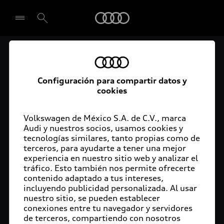
Audi
El acceso digital a tu
Seleccionar concesionario
Audi
Configuración para compartir datos y
cookies
La aplicación myAudi conecta tu Audi con tu
rutina diaria y lleva más confort de conducción a
Volkswagen de México S.A. de C.V., marca
Audi y nuestros socios, usamos cookies y
tu vida a través de funciones y servicios
tecnologías similares, tanto propias como de
innovadores.
terceros, para ayudarte a tener una mejor
experiencia en nuestro sitio web y analizar el
tráfico. Esto también nos permite ofrecerte
contenido adaptado a tus intereses,
incluyendo publicidad personalizada. Al usar
nuestro sitio, se pueden establecer
conexiones entre tu navegador y servidores
de terceros, compartiendo con nosotros