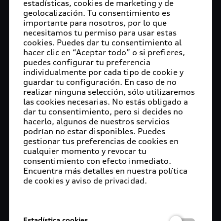
estadísticas, cookies de marketing y de
Servicios Postventa
geolocalización. Tu consentimiento es
importante para nosotros, por lo que
Conoce todos los servicios que tenemos para ti y
necesitamos tu permiso para usar estas
nuestras exclusivas promociones.
cookies. Puedes dar tu consentimiento al
hacer clic en “Aceptar todo” o si prefieres,
Más información
puedes configurar tu preferencia
individualmente por cada tipo de cookie y
guardar tu configuración. En caso de no
realizar ninguna selección, sólo utilizaremos
las cookies necesarias. No estás obligado a
dar tu consentimiento, pero si decides no
hacerlo, algunos de nuestros servicios
podrían no estar disponibles. Puedes
gestionar tus preferencias de cookies en
cualquier momento y revocar tu
consentimiento con efecto inmediato.
Encuentra más detalles en nuestra política
de cookies y aviso de privacidad.
Higienización
Estadística cookies