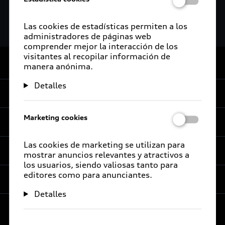
Confianza total
Más información
Las cookies de estadísticas permiten a los
administradores de páginas web
comprender mejor la interacción de los
visitantes al recopilar información de
De vuelta al inicio
manera anónima.
Detalles
Experiencia
Marketing cookies
Servicios al cliente
Audi Sport
Las cookies de marketing se utilizan para
Promociones
Audi Certified :plus
mostrar anuncios relevantes y atractivos a
los usuarios, siendo valiosas tanto para
e-Newsletter
Audi contigo
editores como para anunciantes.
Compañía
Audi internacional
Audi Financial Services
Detalles
Audi Certified :plus
Audi Go Green
Seguro Audi Safe
Concesionarios Audi Certified :plus
Audi México