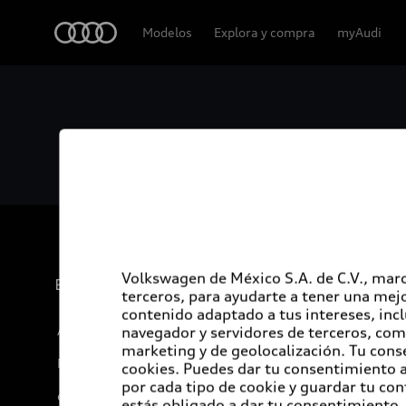
Audi
Modelos
Explora y compra
myAudi
Volkswagen de México S.A. de C.V., marc
Experiencia
terceros, para ayudarte a tener una mejo
contenido adaptado a tus intereses, inc
Audi Sport
navegador y servidores de terceros, com
marketing y de geolocalización. Tu cons
Promociones
cookies. Puedes dar tu consentimiento al
por cada tipo de cookie y guardar tu con
e-Newsletter
estás obligado a dar tu consentimiento, 