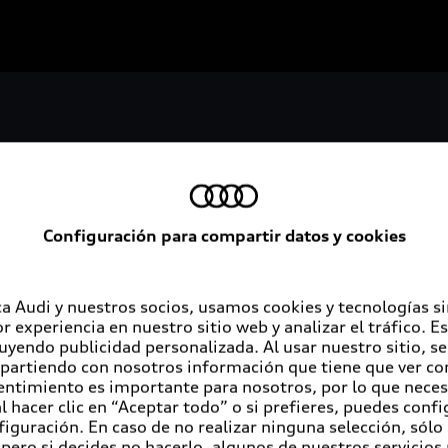
Configuración para compartir datos y cookies
a Audi y nuestros socios, usamos cookies y tecnologías s
Servicios al cliente
A
r experiencia en nuestro sitio web y analizar el tráfico. 
luyendo publicidad personalizada. Al usar nuestro sitio, s
partiendo con nosotros información que tiene que ver con
entimiento es importante para nosotros, por lo que nece
Audi contigo
Au
 hacer clic en “Aceptar todo” o si prefieres, puedes conf
figuración. En caso de no realizar ninguna selección, sólo
Audi Financial Services
Co
pero si decides no hacerlo, algunos de nuestros servicios