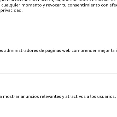
en cualquier momento y revocar tu consentimiento con efe
Seguro Audi Safe
 privacidad.
Atención a clientes
Audi Connect
Servicio Audi
Audi Corporate
los administradores de páginas web comprender mejor la int
Garantía Extendida
Audi Plus
Llamado a revisión de bolsas de aire
Llamado a revisión general
Delivery situation
a mostrar anuncios relevantes y atractivos a los usuarios,
Audi Digital Services