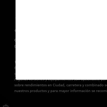
© 2026 AUDI AG. Todos los derechos reservados.
Concesionarios
E-Newsletter
Audi Financial Services
Declaratoria de Derechos Humanos
Términos y condiciones por Audi de México.
Este sitio es oficial de Volkswagen de México, S.A. de C
de acuerdo a las versiones y equipamientos ofertados p
Algunas versiones y equipamientos son opcionales, por l
sobre rendimientos en Ciudad, carretera y combinado so
nuestros productos y para mayor información se recomie