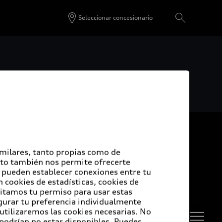
Seleccionar concesionario
De vuelta al inicio
imilares, tanto propias como de
udi Certified :plus
Esto también nos permite ofrecerte
e pueden establecer conexiones entre tu
 cookies de estadísticas, cookies de
sitamos tu permiso para usar estas
di Certified :plus
igurar tu preferencia individualmente
 utilizaremos las cookies necesarias. No
ncesionarios Audi Certified :plus
 podrían no estar disponibles. Puedes