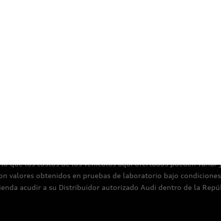
Certificaciones
Aviso de privacidad
Aspectos legales
Térm
.V., comercializador de marca Audi en México; la información aquí 
or el proveedor dentro de la República Mexicana y son las más r
o que los costos de los vehículos aquí ofertados pueden variar 
n valores obtenidos en pruebas de laboratorio bajo condiciones 
nda acudir a su Distribuidor autorizado Audi dentro de la Repú