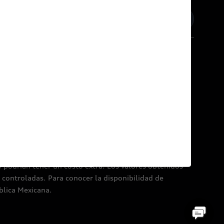
inos y condiciones
Política de Cookies
referida, así como las ilustraciones de este sitio están
ecientes en el momento de hacer esta publicación.
y podrían tener un costo extra. Los valores obtenidos
controladas. Para conocer la disponibilidad de
blica Mexicana.