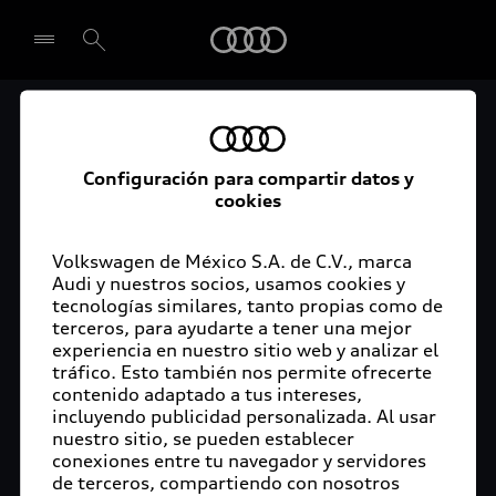
Audi
Audi Certified :plus
Seleccionar concesionario
Audi ofrece garantía extendida para vehículos
Configuración para compartir datos y
cookies
certificados. Al momento de adquirir tu vehículo
Audi Certified Plus contarás con una garantía,
cuya cobertura podrás ampliar hasta por dos años
Volkswagen de México S.A. de C.V., marca
adicionales. De esta forma estarás tranquilo ante
Audi y nuestros socios, usamos cookies y
tecnologías similares, tanto propias como de
imprevistos, ya que ante cualquier eventualidad
terceros, para ayudarte a tener una mejor
tu vehículo será atendido por expertos, en la
experiencia en nuestro sitio web y analizar el
concesionaria Audi de tu preferencia y utilizando
tráfico. Esto también nos permite ofrecerte
solo piezas originales. Además, tienes la
contenido adaptado a tus intereses,
posibilidad de incluirlo en tu financiamiento con
incluyendo publicidad personalizada. Al usar
nuestro sitio, se pueden establecer
Audi Financial Services.
conexiones entre tu navegador y servidores
de terceros, compartiendo con nosotros