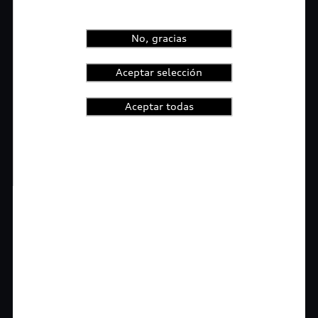
No, gracias
Aceptar selección
Aceptar todas
1
2
3
4
t-highlights.skipLinkText__
Rigurosa inspección